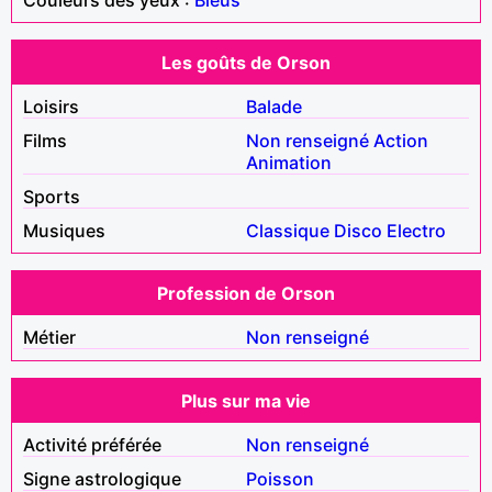
Les goûts de Orson
Loisirs
Balade
Films
Non renseigné
Action
Animation
Sports
Musiques
Classique
Disco
Electro
Profession de Orson
Métier
Non renseigné
Plus sur ma vie
Activité préférée
Non renseigné
Signe astrologique
Poisson