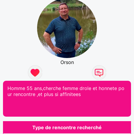
Orson
Homme 55 ans,cherche femme drole et honnete po
ur rencontre ,et plus si affinitees
Type de rencontre recherché