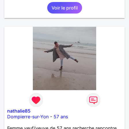
Voir le profil
nathalie85
Dompierre-sur-Yon
-
57 ans
Femme veuf/veuve de 57 ans recherche rencontre