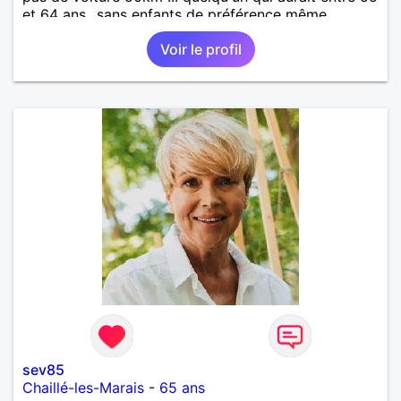
et 64 ans...sans enfants de préférence même
adultes et qui n aurait garder aucun contact avec
Voir le profil
une où plusieurs ex...si vous correspondez à ma
recherche ecrivez moi je vous répondrai...
sev85
Chaillé-les-Marais
-
65 ans