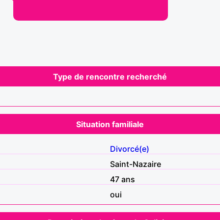
Type de rencontre recherché
Situation familiale
Divorcé(e)
Saint-Nazaire
47 ans
oui