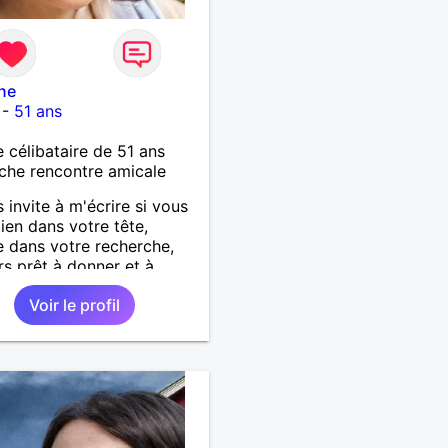
ne
-
51 ans
célibataire de 51 ans
che rencontre amicale
s invite à m'écrire si vous
bien dans votre tête,
e dans votre recherche,
rs prêt à donner et à
ir.
Voir le profil