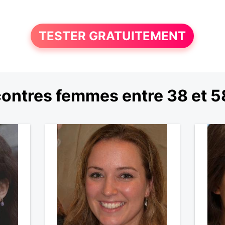
TESTER GRATUITEMENT
ontres femmes entre 38 et 5