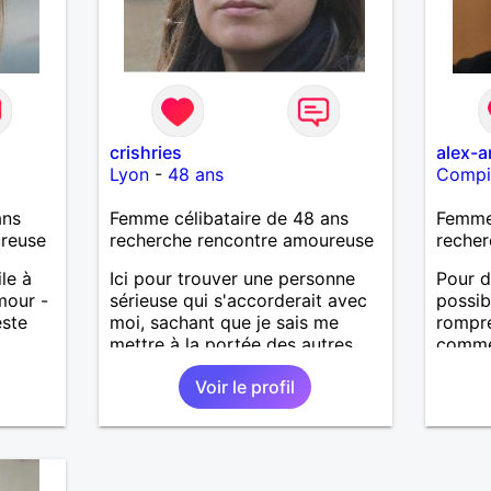
crishries
alex-a
Lyon
-
48 ans
Compi
ans
Femme célibataire de 48 ans
Femme 
ureuse
recherche rencontre amoureuse
recher
ile à
Ici pour trouver une personne
Pour d
amour -
sérieuse qui s'accorderait avec
possib
este
moi, sachant que je sais me
rompre
mettre à la portée des autres.
commen
si bea
Voir le profil
fait loi