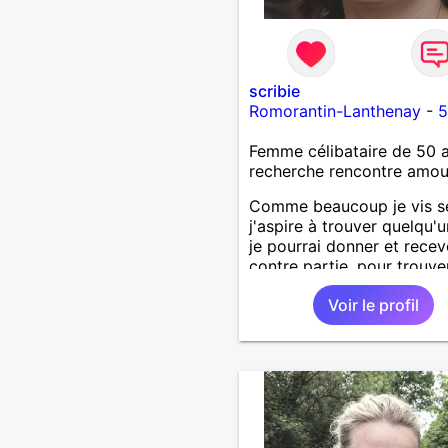
scribie
Romorantin-Lanthenay
-
5
Femme célibataire de 50 
recherche rencontre amo
Comme beaucoup je vis se
j'aspire à trouver quelqu'u
je pourrai donner et recev
contre partie, pour trouver
bonheur tout seimplement
Voir le profil