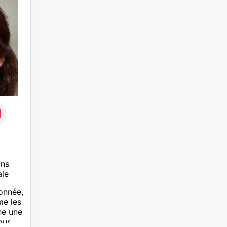
ans
ale
onnée,
me les
he une
our