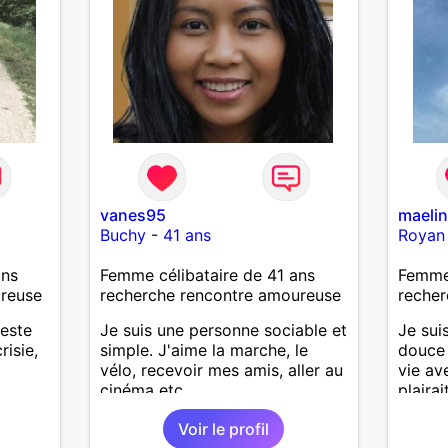
vanes95
maeli
Buchy
-
41 ans
Royan
ans
Femme célibataire de 41 ans
Femme 
ureuse
recherche rencontre amoureuse
recher
teste
Je suis une personne sociable et
Je sui
risie,
simple. J'aime la marche, le
douce 
vélo, recevoir mes amis, aller au
vie av
cinéma etc..
plairait
Voir le profil