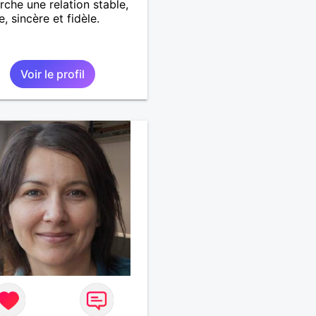
rche une relation stable,
, sincère et fidèle.
Voir le profil