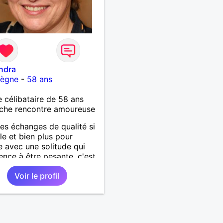
ndra
ègne
-
58 ans
célibataire de 58 ans
che rencontre amoureuse
es échanges de qualité si
le et bien plus pour
 avec une solitude qui
ce à être pesante, c'est
u à deux quand l'entente
Voir le profil
.