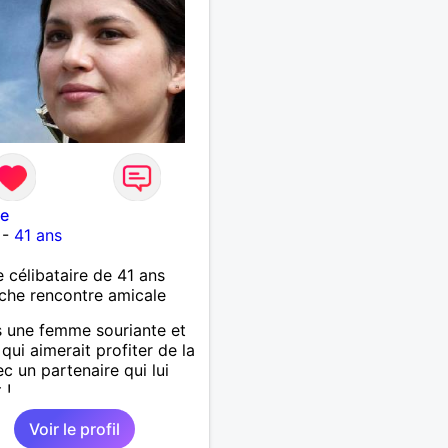
ne
-
41 ans
célibataire de 41 ans
che rencontre amicale
s une femme souriante et
qui aimerait profiter de la
ec un partenaire qui lui
 !
Voir le profil