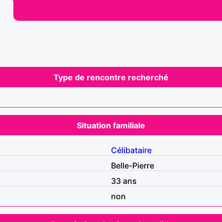
Type de rencontre recherché
Situation familiale
Célibataire
Belle-Pierre
33 ans
non