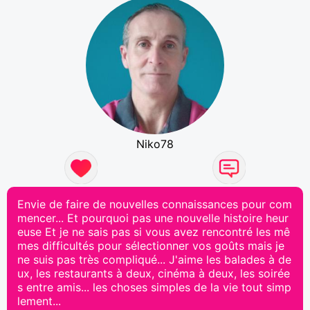
Niko78
Envie de faire de nouvelles connaissances pour com
mencer... Et pourquoi pas une nouvelle histoire heur
euse Et je ne sais pas si vous avez rencontré les mê
mes difficultés pour sélectionner vos goûts mais je
ne suis pas très compliqué... J'aime les balades à de
ux, les restaurants à deux, cinéma à deux, les soirée
s entre amis... les choses simples de la vie tout simp
lement...