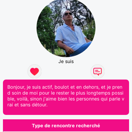
Je suis
Bonjour, je suis actif, boulot et en dehors, et je pren
d soin de moi pour le rester le plus longtemps possi
ble, voilà, sinon j'aime bien les personnes qui parle v
rai et sans détour.
Type de rencontre recherché