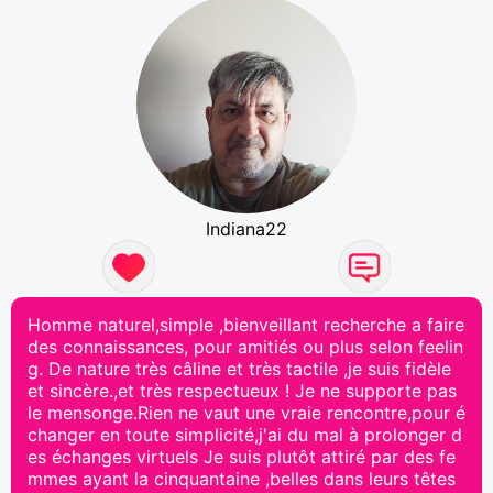
Indiana22
Homme naturel,simple ,bienveillant recherche a faire
des connaissances, pour amitiés ou plus selon feelin
g. De nature très câline et très tactile ,je suis fidèle
et sincère.,et très respectueux ! Je ne supporte pas
le mensonge.Rien ne vaut une vraie rencontre,pour é
changer en toute simplicité,j'ai du mal à prolonger d
es échanges virtuels Je suis plutôt attiré par des fe
mmes ayant la cinquantaine ,belles dans leurs têtes