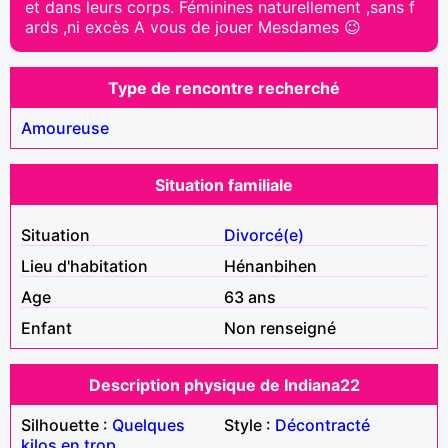
et dans leurs corps. Féminines naturellement ,sans f
ards ,ni excès A vous de jouer Mesdames 😉
Type de rencontre recherché
Amoureuse
Situation familiale
Situation
Divorcé(e)
Lieu d'habitation
Hénanbihen
Age
63 ans
Enfant
Non renseigné
Description physique de Indiana22
Silhouette :
Quelques
Style :
Décontracté
kilos en trop