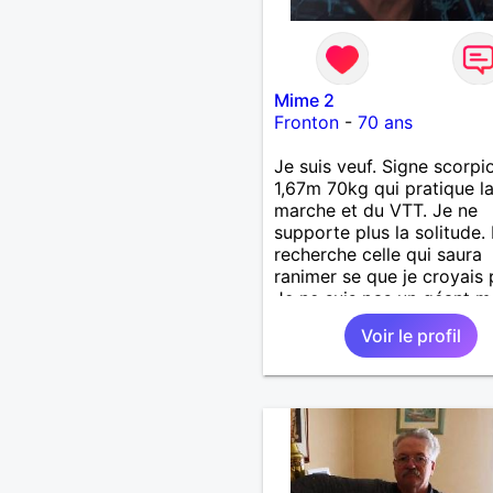
Mime 2
Fronton
-
70 ans
Je suis veuf. Signe scorpi
1,67m 70kg qui pratique l
marche et du VTT. Je ne
supporte plus la solitude. 
recherche celle qui saura
ranimer se que je croyais 
Je ne suis pas un géant ma
un gros coeur. Je support
Voir le profil
le mensonge l'hypocrisie. 
la franchise et l'honnêteté
voyages. Pour en savoir p
contacter moi.