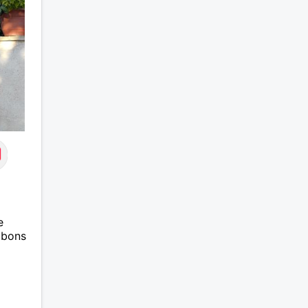
expéri
ensemb
mutuel
meille
rayonn
actuel
compte
l'ile d
2026. 
e
 bons