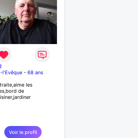
2
y-l'Evêque
-
68 ans
traite,aime les
es,bord de
isiner,jardiner
Voir le profil