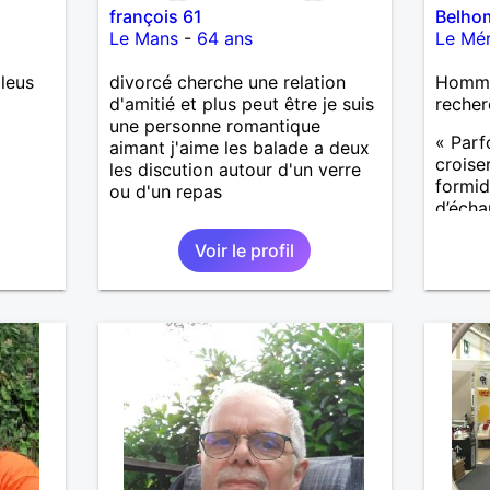
françois 61
Belho
Le Mans
-
64 ans
Le Mér
leus
divorcé cherche une relation
Homme
d'amitié et plus peut être je suis
recher
une personne romantique
« Parf
aimant j'aime les balade a deux
croise
les discution autour d'un verre
formida
ou d'un repas
d’écha
compre
Voir le profil
import
notre v