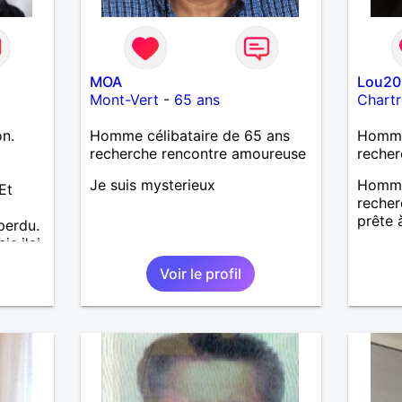
MOA
Lou20
Mont-Vert
-
65 ans
Chartr
on.
Homme célibataire de 65 ans
Homme
a
recherche rencontre amoureuse
recher
Je suis mysterieux
Homme 
Et
reche
prête 
perdu.
is j'ai
e pas
Voir le profil
J'aime
. Les
lus