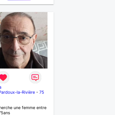
s
Pardoux-la-Rivière
-
75
herche une femme entre
75ans