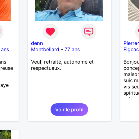
denn
Pierr
 ans
Montbéliard
-
77 ans
Figea
ans
Veuf, retraité, autonome et
Bonjou
ureuse
respectueux.
concep
maison
suis m
saye
vis seu
spiritu
suis a
un trè
Voir le profil
douceur
partag
couran
souhai
person