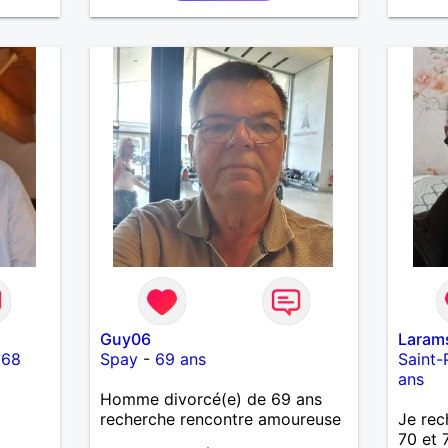
Guy06
Laram
-
68
Spay
-
69 ans
Saint-
ans
Homme divorcé(e) de 69 ans
recherche rencontre amoureuse
Je rec
70 et 