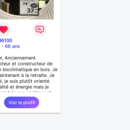
e46100
c
-
66 ans
r, Anciennement
teur et constructeur de
 bioclimatique en bois. Je
aintenant à la retraite. Je
l, je suis plutôt orienté
alité et énergie mais je
ussi très pragmatique et
s bon bricoleur. J’aime la
Voir le profil
, la sensualité, le
e . Je ne suis pas dans le
t de pensée imposé. Je
te rencontrer une
ne pour partager,