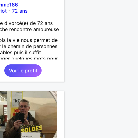
mme186
iot
-
72 ans
 divorcé(e) de 72 ans
che rencontre amoureuse
ois la vie nous permet de
r le chemin de personnes
bles puis il suffit
nger quelques mots pour
ndre qu’elles deviennent
Voir le profil
antes et pour le reste de
ie. »