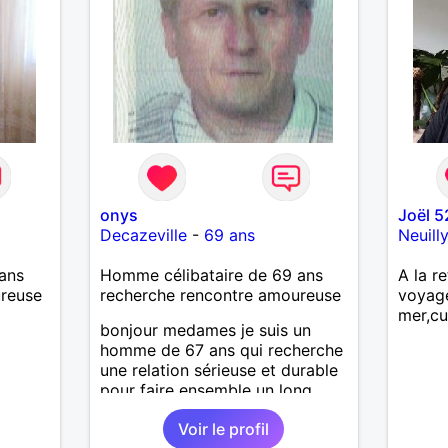
onys
Joël 5
Decazeville
-
69 ans
Neuill
ans
Homme célibataire de 69 ans
A la re
ureuse
recherche rencontre amoureuse
voyag
mer,cu
bonjour medames je suis un
homme de 67 ans qui recherche
une relation sérieuse et durable
pour faire ensemble un long
chemin avec tout le bonheur de
Voir le profil
l'amour qu'on saura se donner.