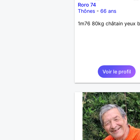
Roro 74
Thônes
-
66 ans
1m76 80kg châtain yeux b
Voir le profil