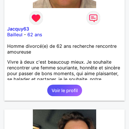
Jacquy63
Bailleul
-
62 ans
Homme divorcé(e) de 62 ans recherche rencontre
amoureuse
Vivre à deux c'est beaucoup mieux. Je souhaite
rencontrer une femme souriante, honnête et sincère
pour passer de bons moments, qui aime plaisanter,
se balader et partager, je le souhaite, notre
complicité. J'aime beaucoup les chantiers de
Voir le profil
randonnée pour se défouler, se relaxer, se détendre
et finalement prendre du bon temps. C'est difficile
de tout dire en quelques lignes. En revanche, vous
pouvez me contacter pour avoir plus
d'informations. A bientôt