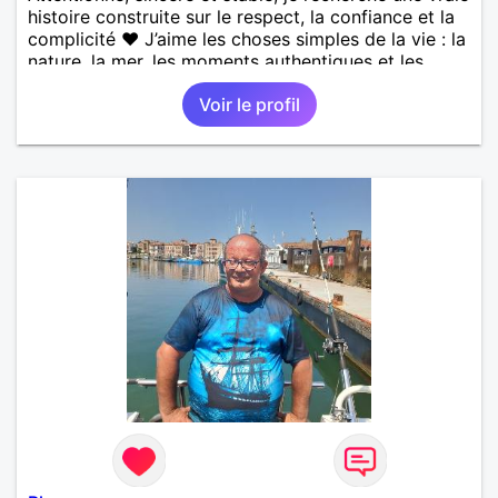
histoire construite sur le respect, la confiance et la
complicité ❤️ J’aime les choses simples de la vie : la
nature, la mer, les moments authentiques et les
personnes au grand cœur 🌊🌿 Très câlin et
Voir le profil
affectueux, j’adore les petits moments de tendresse
et les calinous réguliers 😊❤️ La solitude finit parfois
par peser, alors si tu es en Nouvelle-Calédonie et
que tu crois encore à un amour vrai, prenons le
temps de discuter… et laissons l’avenir nous guider
🌹