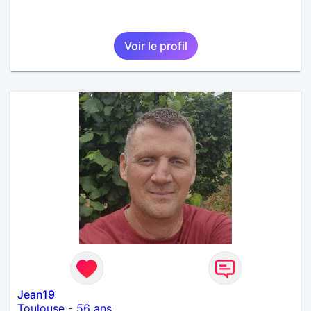
Voir le profil
Jean19
Toulouse
-
56 ans